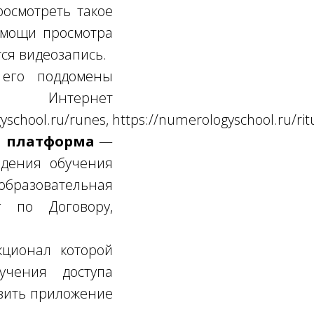
росмотреть такое
омощи просмотра
ся видеозапись.
его поддомены
 Интернет
yschool.ru/runes, https://numerologyschool.ru/rit
я платформа
—
едения обучения
бразовательная
г по Договору,
.
ционал которой
учения доступа
овить приложение