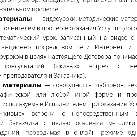
овательном процессе.
атериалы
— видеоуроки, методические мате
полнителем в процессе оказания Услуг по Дого
ематический урок, записанный на видео с
станционно посредством сети Интернет и 
еоуроком в целях настоящего Договора понимае
консультаций («живых» встреч с неп
 преподавателя и Заказчика).
е материалы
— совокупность шаблонов, чек-
графической или любой иной форме и про
 используемые Исполнителем при оказании Усл
вые» встречи с непосредственным вз
 и Заказчика с целью освоения методик
заданий, проводимая в онлайн режиме од