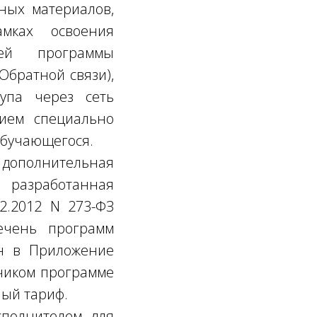
ных материалов,
амках освоения
щей программы
Обратной связи),
тупа через сеть
нием специально
Обучающегося.
лнительная
разработанная
2.2012 N 273-ФЗ
ечень программ
ен в Приложение
чиком программе
ный тариф.
сполнителем для