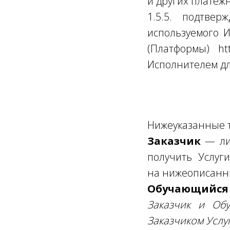
и других платеж
1.5.5. подтве
используемого И
(Платформы) htt
Исполнителем дл
Нижеуказанные 
Заказчик
— лиц
получить Услуг
на нижеописанны
Обучающийс
Заказчик и Об
Заказчиком Услуг