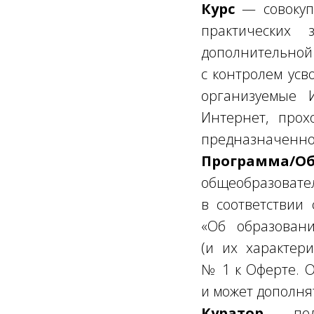
Курс
— совокупн
практических 
дополнительн
с контролем усв
организуемые И
Интернет, прох
предназначенног
Программа/О
общеобразова
в соответствии
«Об образован
(и их характер
№ 1 к Оферте. 
и может дополня
Куратор
— педа