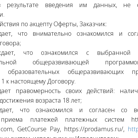
 результате введения им данных, не с
и.
йствия по акцепту Оферты, Заказчик:
ждает, что внимательно ознакомился и со
говора;
рждает, что ознакомился с выбранной 
ательной общеразвивающей программ
ых образовательных общеразвивающих пр
1 к настоящему Договору.
ждает правомерность своих действий: нали
достижения возраста 18 лет;
рждает, что ознакомился и согласен со в
риема платежей платежных систем https:/
a.com, GetCourse Pay, https://prodamus.ru/,
htt