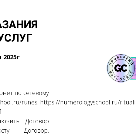
АЗАНИЯ
УСЛУГ
25г
рнет по сетевому
hool.ru/runes, https://numerologyschool.ru/ritual
П
ключить Договор
ксту — Договор,