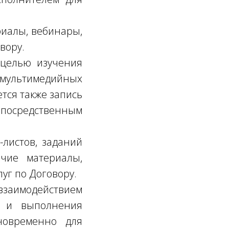
риалы, вебинары,
вору.
 целью изучения
мультимедийных
тся также запись
осредственным
листов, заданий
чие материалы,
уг по Договору.
аимодействием
и и выполнения
новременно для