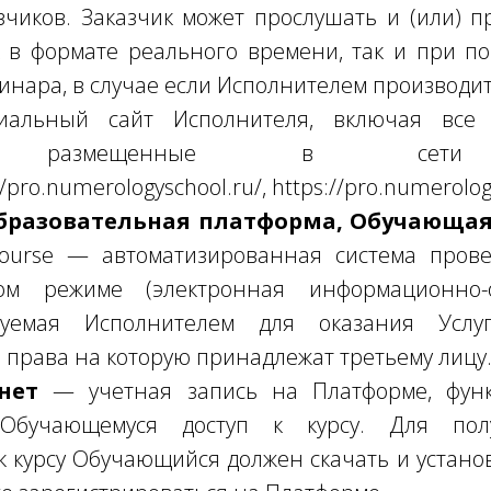
зчиков. Заказчик может прослушать и (или) п
к в формате реального времени, так и при п
инара, в случае если Исполнителем производит
льный сайт Исполнителя, включая все 
ы), размещенные в сети
//pro.numerologyschool.ru/, https://pro.numerolog
бразовательная платформа, Обучающа
ourse — автоматизированная система пров
ом режиме (электронная информационно-о
ьзуемая Исполнителем для оказания Услу
права на которую принадлежат третьему лицу
нет
— учетная запись на Платформе, функ
 Обучающемуся доступ к курсу. Для пол
к курсу Обучающийся должен скачать и устан