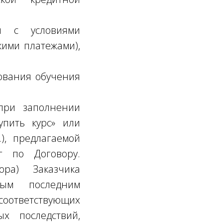
ии с условиями
кими платежами),
рования обучения
 при заполнении
упить курс» или
.), предлагаемой
г по Договору.
ра) Заказчика
ным последним
 соответствующих
х последствий,