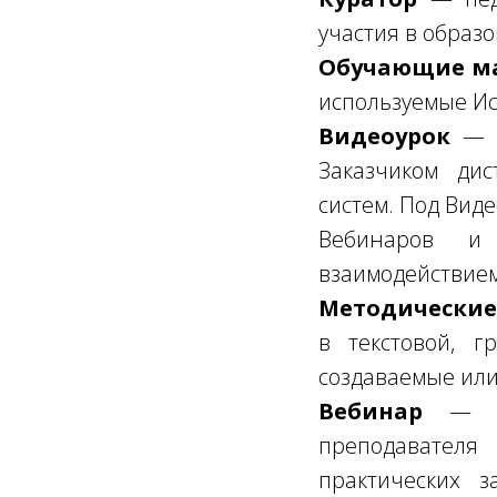
участия в образ
Обучающие м
используемые Ис
Видеоурок
— т
Заказчиком ди
систем. Под Вид
Вебинаров и 
взаимодействием
Методически
в текстовой, 
создаваемые или
Вебинар
— «жи
преподавателя
практических 