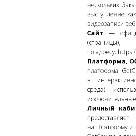
нескольких Зака
выступление ка
видеозаписи веб
Сайт
— официа
(страниц
по адресу: https:
Платформа, О
платформа GetC
в интерактивн
среда), испол
исключительные 
Личный каби
предоставляет
на Платформу и 