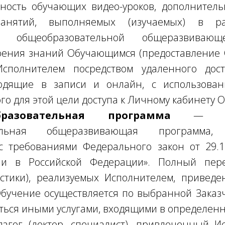
ость обучающих видео-уроков, дополнитель
занятий, выполняемых (изучаемых) в р
ой общеобразовательной общеразвиваю
оения знаний Обучающимся (предоставление 
сполнителем посредством удаленного дос
одящие в записи и онлайн, с использова
о для этой цели доступа к Личному кабинету 
бразовательная программа
— допо
тельная общеразвивающая программа, 
 с требованиями Федерального закон от 29.1
ии в Российской Федерации». Полный пер
истики), реализуемых Исполнителем, привед
Обучение осуществляется по выбранной Заказ
ться иными услугами, входящими в определен
гог (лектор, специалист), привлеченный И