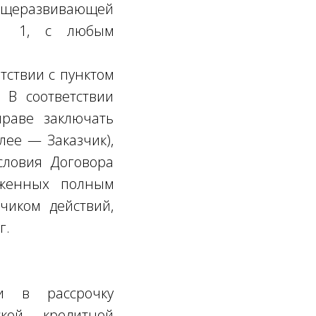
щеразвивающей
 № 1, с любым
тствии с пунктом
 В соответствии
праве заключать
лее — Заказчик),
словия Договора
аженных полным
чиком действий,
г.
ги в рассрочку
ской кредитной