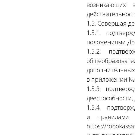
возникающих в
действительност
1.5. Совершая де
1.5.1. подтвер
положениями До
1.5.2. подтве
общеобразов
дополнительн
в приложении № 
1.5.3. подтвер
дееспособности, 
1.5.4. подтве
и правилами п
https://robokass