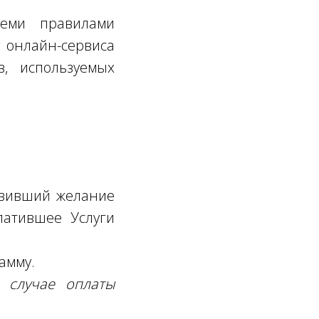
семи правилами
у онлайн-сервиса
ов, используемых
явивший желание
латившее Услуги
амму.
 случае оплаты